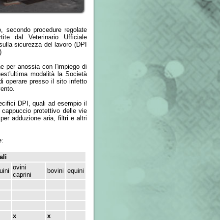
cedure regolate
nario Ufficiale
 del lavoro (DPI
on l'impiego di
alità la Società
 il sito infetto
li ad esempio il
ttivo delle vie
, filtri e altri
bovini
equini
x
x