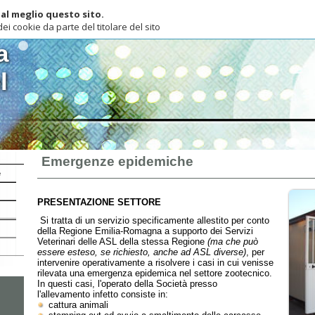
lio questo sito.
ie da parte del titolare del sito
Emergenze epidemiche
ome Page
La società
Servizi
Emergenze epidemiche
Preventivi
Contatt
PRESENTAZIONE SETTORE
Si tratta di un servizio specificamente allestito per conto
della Regione Emilia-Romagna a supporto dei Servizi
Veterinari delle ASL della stessa Regione
(ma che può
essere esteso, se richiesto, anche ad ASL diverse)
, per
intervenire operativamente a risolvere i casi in cui venisse
rilevata una emergenza epidemica nel settore zootecnico.
In questi casi, l'operato della Società presso
l'allevamento infetto consiste in:
cattura animali
stamping out ed avvio a smaltimento delle carcasse
sgombero dei locali e aree infette
lavaggi e disinfezioni