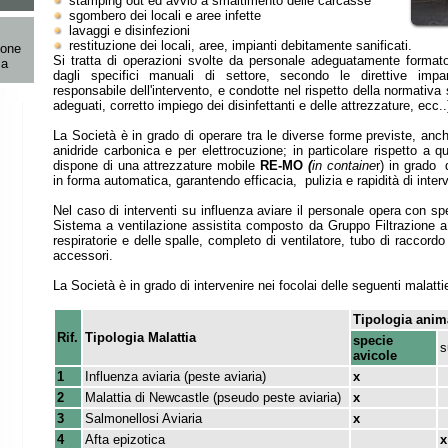
restituzione dei locali, aree, impianti debitamente sanificati.
Si tratta di operazioni svolte da personale adeguatamente formato, secondo pro
dagli specifici manuali di settore, secondo le direttive impartite dal Veteri
responsabile dell'intervento, e condotte nel rispetto della normativa sulla sicurezza
adeguati, corretto impiego dei disinfettanti e delle attrezzature, ecc..)
La Società è in grado di operare tra le diverse forme previste, anche per anossia c
anidride carbonica e per elettrocuzione; in particolare rispetto a quest'ultima mod
dispone di una attrezzature mobile
RE-MO
(
in containe
r) in grado di operare presso
in forma automatica, garantendo efficacia, pulizia e rapidità di intervento.
Nel caso di interventi su influenza aviare il personale opera con specifici DPI, qua
Sistema a ventilazione assistita composto da Gruppo Filtrazione a cappuccio prote
respiratorie e delle spalle, completo di ventilatore, tubo di raccordo per adduzione aria
accessori.
La Società è in grado di intervenire nei focolai delle seguenti malattie:
Tipologia animali
Rif.
Tipologia Malattia
specie
ovini
suini
avicole
caprini
1
Influenza aviaria (peste aviaria)
x
2
Malattia di Newcastle (pseudo peste aviaria)
x
3
Salmonellosi Aviaria
x
4
Afta epizotica
x
x
5
Malattia vescicolare dei suini
x
6
Peste suina classica
x
7
Peste suina africana
x
8
Blue Tongue ( o febbre catarrale)
x