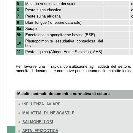
9a
Scrapie
x
9b
Encefalopatia spongiforme bovina (BSE)
Pleuropolmonite essudativa contagiosa dei
10
bovini
11
Peste equina (African Horse Sickness, AHS)
Per favorire una rapida consultazione agli addetti del settore, a seguire vien
raccolta di documenti e normative per ciascuna delle malattie indicate.
Malattie animali: documenti e normativa di settore
INFLUENZA AVIARE
MALATTIA DI
NEWCASTLE
SALMONELLOS
I
AFTA EPIZOOTICA
MALATTIA VESCICOLARE DEL SUINO
PESTI SUINE - PSC e PSA
BLUE TONGUE
ENCEFALOPATIE SPONGIFORMI TRASMISSIBILI