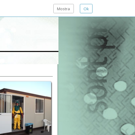
Mostra
Ok
i