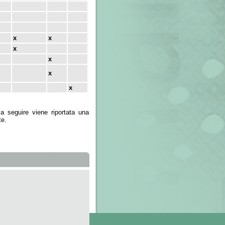
x
x
x
e riportata una